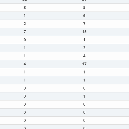
3
5
1
6
2
7
7
15
0
1
1
3
1
4
4
17
1
1
1
1
0
0
0
1
0
0
0
0
0
0
0
0