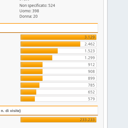
Non specificato: 524
Uomo: 398
Donna: 20
3.129
2.462
1.523
1.299
912
908
899
785
652
579
n. di visite)
233.233