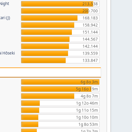
 Night
213.538
200.700
ri (J)
168.183
158.942
151.144
144.567
142.144
i Hōseki
139.559
133.847
6g 8o 3m
5g 16o 19m
4g 8o 7m
1g 12o 46m
1g 11o 15m
1g 10o 10m
1g 8o 53m
1g 7o 7m