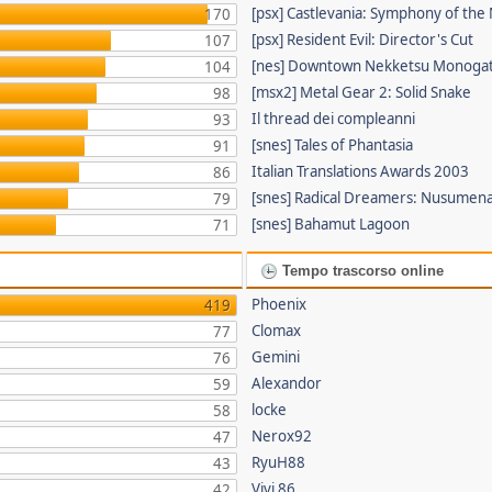
[psx] Castlevania: Symphony of the
170
[psx] Resident Evil: Director's Cut
107
[nes] Downtown Nekketsu Monogata
104
[msx2] Metal Gear 2: Solid Snake
98
Il thread dei compleanni
93
[snes] Tales of Phantasia
91
Italian Translations Awards 2003
86
[snes] Radical Dreamers: Nusumena
79
[snes] Bahamut Lagoon
71
Tempo trascorso online
Phoenix
419
Clomax
77
Gemini
76
Alexandor
59
locke
58
Nerox92
47
RyuH88
43
Vivi 86
42