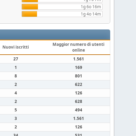
1g 6o 16m
1g 4o 14m
Maggior numero di utenti
Nuovi iscritti
online
27
1.561
1
169
8
801
2
622
4
126
2
628
5
494
3
1.561
2
126
34
531