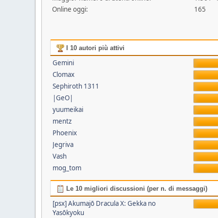
Online oggi:
165
I 10 autori più attivi
Gemini
Clomax
Sephiroth 1311
|GeO|
yuumeikai
mentz
Phoenix
Jegriva
Vash
mog_tom
Le 10 migliori discussioni (per n. di messaggi)
[psx] Akumajō Dracula X: Gekka no
Yasōkyoku