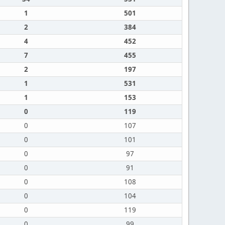
1
501
2
384
4
452
7
455
2
197
1
531
1
153
0
119
0
107
0
101
0
97
0
91
0
108
0
104
0
119
0
99