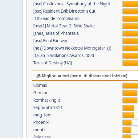
[psx] Castlevania: Symphony of the Night
[psx] Resident Evil: Director's Cut
Il thread dei compleanni
[msx2] Metal Gear 2: Solid Snake
[snes] Tales of Phantasia
[psx] Final Fantasy
[nes] Downtown Nekketsu Monogatari (J)
Italian Translations Awards 2003
Tales of Destiny (U/J)
Migliori autori (per n. di discussioni iniziate)
Clomax
Gemini
Romhacking.it
Sephiroth 1311
mog_tom
Phoenix
mentz
Rulesless