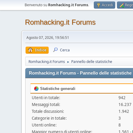
Benvenuto su
Romhacking.it Forums
.
Accedi
Regis
Romhacking.it Forums
Agosto 07, 2026, 19:56:51
Indice
Cerca
Romhacking.it Forums
Pannello delle statistiche
►
Romhacking.it Forums - Pannello delle statistiche
Statistiche generali
Utenti in totale:
942
Messaggi totali:
16.237
Totale discussioni:
1.942
Categorie in totale:
3
Utenti online:
8
Maggior numero di utenti online:
1.561 -