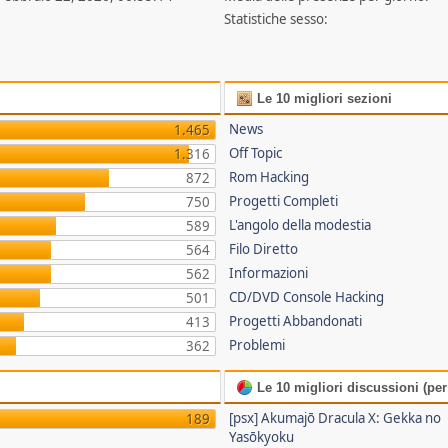
Statistiche sesso:
Le 10 migliori sezioni
News
1.465
Off Topic
1.316
Rom Hacking
872
Progetti Completi
750
L'angolo della modestia
589
Filo Diretto
564
Informazioni
562
CD/DVD Console Hacking
501
Progetti Abbandonati
413
Problemi
362
Le 10 migliori discussioni (per 
[psx] Akumajō Dracula X: Gekka no
189
Yasōkyoku