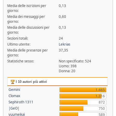
Media delle iscrizioni per
0,13
giorno:
Media dei messaggi per
0,60
giorno:
Media delle discussioni per
0,13
giorno:
Sezioni totali:
24
Ultimo utente:
Lekrias
Media delle presenze per
37,35
giorno:
Statistiche sesso:
Non specificato: 524
Uomo: 398
Donna: 20
I 10 autori più attivi
Gemini
1.465
Clomax
1.316
Sephiroth 1311
872
|GeO|
750
yuumeikai
589