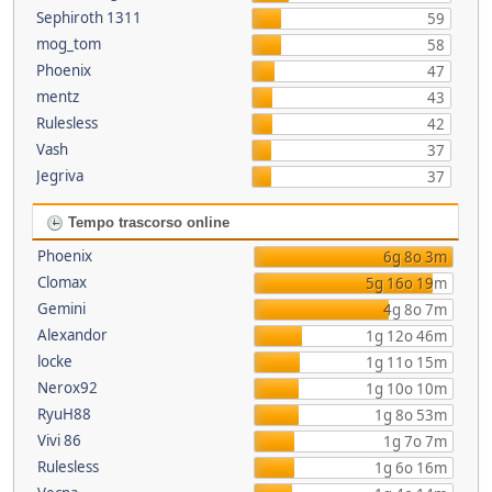
Sephiroth 1311
59
mog_tom
58
Phoenix
47
mentz
43
Rulesless
42
Vash
37
Jegriva
37
Tempo trascorso online
Phoenix
6g 8o 3m
Clomax
5g 16o 19m
Gemini
4g 8o 7m
Alexandor
1g 12o 46m
locke
1g 11o 15m
Nerox92
1g 10o 10m
RyuH88
1g 8o 53m
Vivi 86
1g 7o 7m
Rulesless
1g 6o 16m