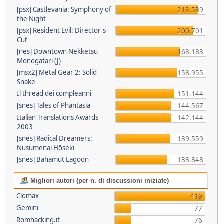
[psx] Castlevania: Symphony of
213.539
the Night
[psx] Resident Evil: Director's
200.701
Cut
[nes] Downtown Nekketsu
168.183
Monogatari (J)
[msx2] Metal Gear 2: Solid
158.955
Snake
Il thread dei compleanni
151.144
[snes] Tales of Phantasia
144.567
Italian Translations Awards
142.144
2003
[snes] Radical Dreamers:
139.559
Nusumenai Hōseki
[snes] Bahamut Lagoon
133.848
Migliori autori (per n. di discussioni iniziate)
Clomax
419
Gemini
77
Romhacking.it
76