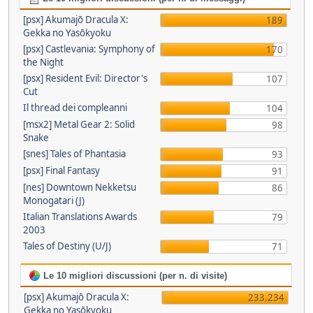
[psx] Akumajō Dracula X:
189
Gekka no Yasōkyoku
[psx] Castlevania: Symphony of
170
the Night
[psx] Resident Evil: Director's
107
Cut
Il thread dei compleanni
104
[msx2] Metal Gear 2: Solid
98
Snake
[snes] Tales of Phantasia
93
[psx] Final Fantasy
91
[nes] Downtown Nekketsu
86
Monogatari (J)
Italian Translations Awards
79
2003
Tales of Destiny (U/J)
71
Le 10 migliori discussioni (per n. di visite)
[psx] Akumajō Dracula X:
233.234
Gekka no Yasōkyoku