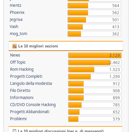
mentz
564
Phoenix
562
Jegriva
501
Vash
413
mog_tom
362
Le 10 migliori sezioni
News
3.129
Off Topic
2.462
Rom Hacking
1.523
Progetti Completi
1.299
L'angolo della modestia
912
Filo Diretto
908
Informazioni
899
CD/DVD Console Hacking
785
Progetti Abbandonati
652
Problemi
579
Le 10 migliori discussioni (per n. di messaggi)